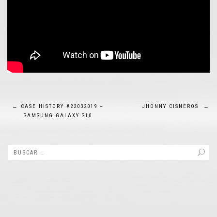
Navegación
←
CASE HISTORY #22032019 –
JHONNY CISNEROS
→
SAMSUNG GALAXY S10
de
entradas