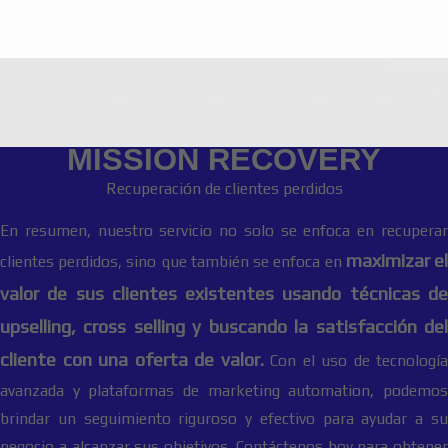
MISSION RECOVERY
Recuperación de clientes perdidos
En resumen, nuestro servicio no solo se enfoca en recuperar
maximizar e
clientes perdidos, sino que también se enfoca en
valor de sus clientes existentes usando técnicas de
upselling, cross selling y buscando la satisfacción del
cliente con una oferta de valor.
Con el uso de tecnología
avanzada y plataformas de marketing automation, podemos
brindar un seguimiento riguroso y efectivo para ayudar a su
negocio a alcanzar sus objetivos. Contáctenos hoy para obtener