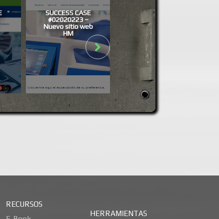
E
SUCCESS CASE
SUCCESS CASE
#02020223 –
#01122018 –
Nuevo sitio web
CLIENTIFY
HM
RECURSOS
HERRAMIENTAS
E-Book