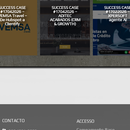
SUCCESS CASE
SUCCESS CASE
SUCCESS CAS
#17042026 –
#17042026 –
#17022026 –
EMSA Travel –
ADITEC
XPERSOFT
De Hubspot a
ACABADOS (CRM
agente AI
Clientify
& GROWTH)
CONTACTO
ACCESSO
Campamento Base