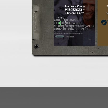
CASE HISTORY
Success Case
#16092015 –
#15052023 –
MABE – Stand on
Clínica Ulacit
V
Mexican