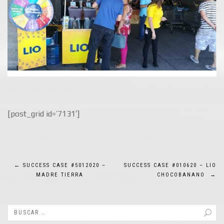
[post_grid id=’7131′]
Navegación
←
SUCCESS CASE #5012020 –
SUCCESS CASE #010620 – LIO
MADRE TIERRA
CHOCOBANANO
→
de
entradas