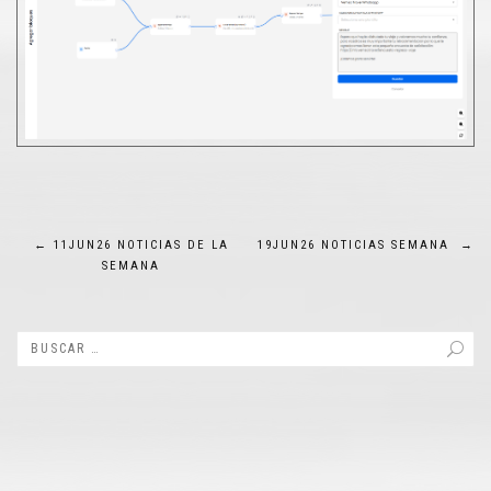
Navegación
←
11JUN26 NOTICIAS DE LA
19JUN26 NOTICIAS SEMANA
→
SEMANA
de
entradas