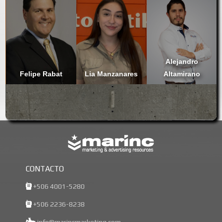
Alejandro
Felipe Rabat
Lia Manzanares
Altamirano
CONTACTO
+506 4001-5280
+506 2236-8238
info@marincmarketing.com